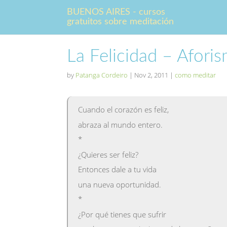
BUENOS AIRES - cursos
gratuitos sobre meditación
La Felicidad – Afori
by
Patanga Cordeiro
|
Nov 2, 2011
|
como meditar
Cuando el corazón es feliz,
abraza al mundo entero.
*
¿Quieres ser feliz?
Entonces dale a tu vida
una nueva oportunidad.
*
¿Por qué tienes que sufrir