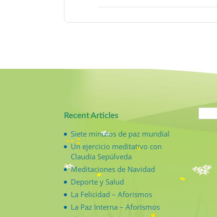
Recent Articles
Siete minutos de paz mundial
Un ejercicio meditativo con
Claudia Sepúlveda
Meditaciones de Navidad
Deporte y Salud
La Felicidad – Aforismos
La Paz Interna – Aforismos