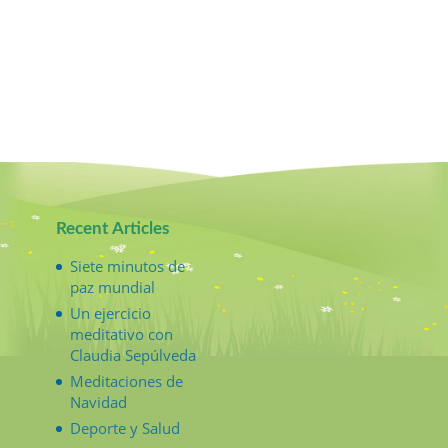
Recent Articles
Siete minutos de
paz mundial
Un ejercicio
meditativo con
Claudia Sepúlveda
Meditaciones de
Navidad
Deporte y Salud