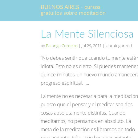
BUENOS AIRES - cursos
gratuitos sobre meditación
La Mente Silenciosa
by
Patanga Cordeiro
|
Jul 29, 2011
| Uncategorized
“No debes sentir que cuando tu mente esté v
idiota. Esto no es cierto. Si puedes mantene
quince minutos, un nuevo mundo amanecerá d
progreso espiritual. …
La mente no es necesaria para la meditación
puesto que el pensar y el meditar son dos
cosas absolutamente distintas. Cuando
meditamos, no pensamos en absoluto. La
meta de la meditación es librarnos de todo
pensamiento. Sólo si no hay pensamiento