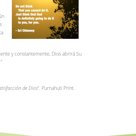
ún
s
ta
ente y constantemente, Dios abrirá Su
”
tisfacción de Dios
“. Purnahuti Print.