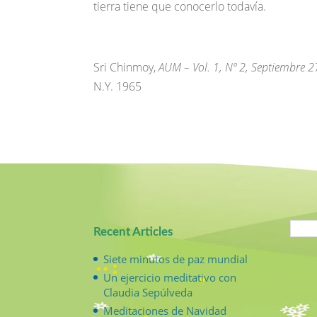
tierra tiene que conocerlo todavía.
Sri Chinmoy,
AUM – Vol. 1, Nº 2, Septiembre 2
N.Y. 1965
Recent Articles
Siete minutos de paz mundial
Un ejercicio meditativo con
Claudia Sepúlveda
Meditaciones de Navidad