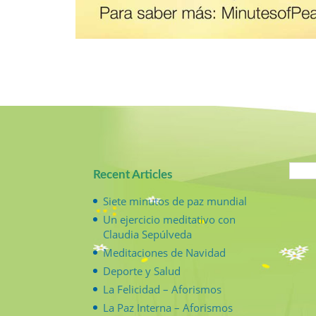
Recent Articles
Siete minutos de paz mundial
Un ejercicio meditativo con
Claudia Sepúlveda
Meditaciones de Navidad
Deporte y Salud
La Felicidad – Aforismos
La Paz Interna – Aforismos