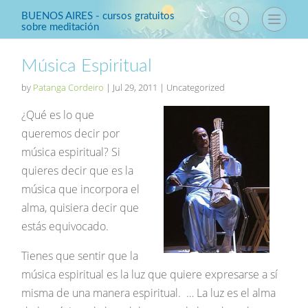
BUENOS AIRES - cursos gratuitos
sobre meditación
Música Espiritual
by
Patanga Cordeiro
|
Jul 29, 2011
| Uncategorized
¿Qué es lo que
queremos decir por
música espiritual? Si
quieres decir que es la
música que incorpora el
alma, quisiera decir que
estás equivocado.
Tienes que sentir que la
música espiritual es la luz que quiere expresarse a sí
misma de una manera espiritual. … La luz es el alma