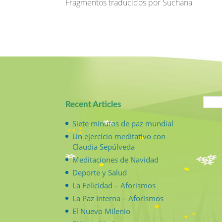
Fragmentos traducidos por Suchana
Recent Articles
Siete minutos de paz mundial
Un ejercicio meditativo con
Claudia Sepúlveda
Meditaciones de Navidad
Deporte y Salud
La Felicidad – Aforismos
La Paz Interna – Aforismos
El Nuevo Milenio