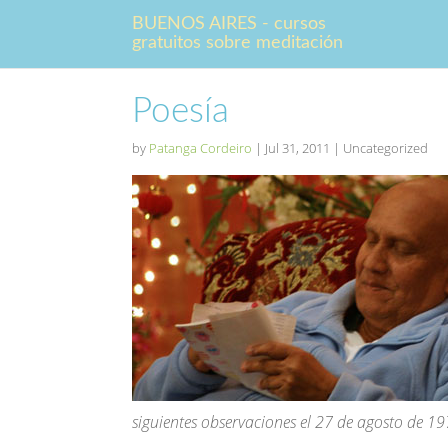
BUENOS AIRES - cursos
gratuitos sobre meditación
Poesía
by
Patanga Cordeiro
|
Jul 31, 2011
| Uncategorized
siguientes observaciones el 27 de agosto de 19