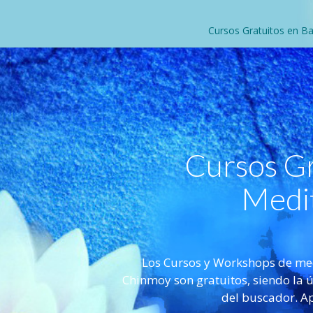
Cursos Gratuitos en Ba
Cursos Gr
Medi
Los Cursos y Workshops de medi
Chinmoy son gratuitos, siendo la ú
del buscador. A