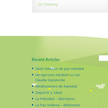
Sri Chinmoy
Recent Articles
Siete minutos de paz mundial
Un ejercicio meditativo con
Claudia Sepúlveda
Meditaciones de Navidad
Deporte y Salud
La Felicidad – Aforismos
La Paz Interna – Aforismos