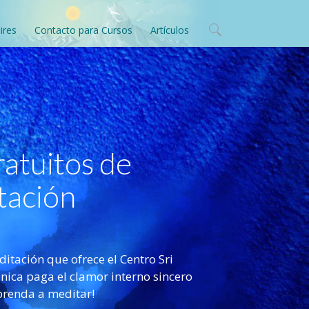
ires
Contacto para Cursos
Artículos
atuitos de
tación
tación que ofrece el Centro Sri
nica paga el clamor interno sincero
prenda a meditar!