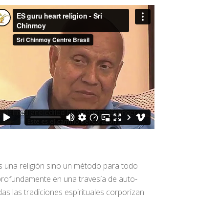
s una religión sino un método para todo
e profundamente en una travesía de auto-
s las tradiciones espirituales corporizan