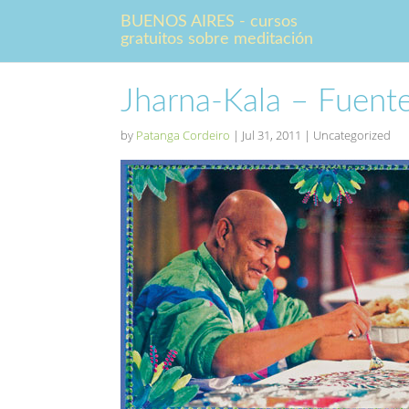
BUENOS AIRES - cursos
gratuitos sobre meditación
Jharna-Kala – Fuent
by
Patanga Cordeiro
|
Jul 31, 2011
| Uncategorized