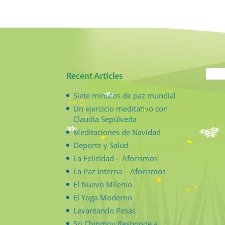
Recent Articles
Siete minutos de paz mundial
Un ejercicio meditativo con
Claudia Sepúlveda
Meditaciones de Navidad
Deporte y Salud
La Felicidad – Aforismos
La Paz Interna – Aforismos
El Nuevo Milenio
El Yoga Moderno
Levantando Pesas
Sri Chinmoy Responde a