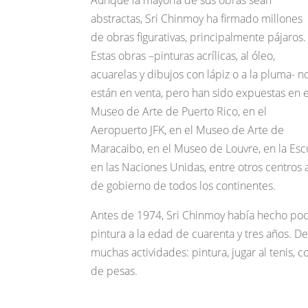
Aunque la mayoría de sus obras sean
abstractas, Sri Chinmoy ha firmado millones
de obras figurativas, principalmente pájaros.
Estas obras –pinturas acrílicas, al óleo,
acuarelas y dibujos con lápiz o a la pluma- n
están en venta, pero han sido expuestas en e
Museo de Arte de Puerto Rico, en el
Aeropuerto JFK, en el Museo de Arte de
Maracaibo, en el Museo de Louvre, en la Esc
en las Naciones Unidas, entre otros centros a
de gobierno de todos los continentes.
Antes de 1974, Sri Chinmoy había hecho poco
pintura a la edad de cuarenta y tres años. 
muchas actividades: pintura, jugar al tenis, c
de pesas.