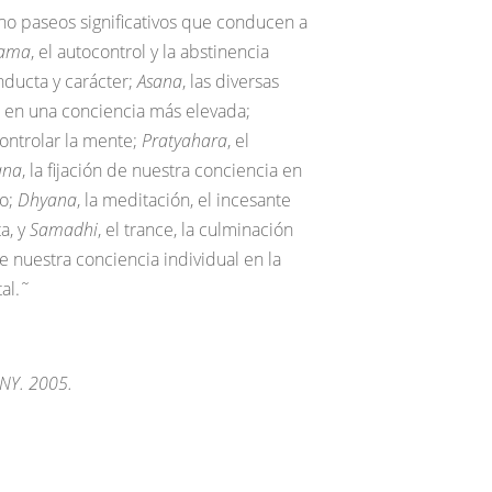
ho paseos significativos que conducen a
ama
, el autocontrol y la abstinencia
onducta y carácter;
Asana
, las diversas
r en una conciencia más elevada;
controlar la mente;
Pratyahara
, el
ana
, la fijación de nuestra conciencia en
po;
Dhyana
, la meditación, el incesante
a, y
Samadhi
, el trance, la culminación
de nuestra conciencia individual en la
al.˜
 NY. 2005.