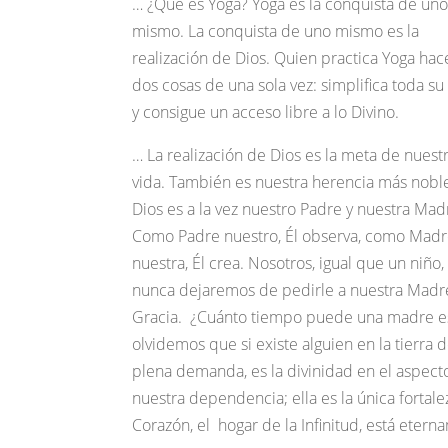
… ¿Qué es Yoga? Yoga es la conquista de uno
mismo. La conquista de uno mismo es la
realización de Dios. Quien practica Yoga hac
dos cosas de una sola vez: simplifica toda su
y consigue un acceso libre a lo Divino.
… La realización de Dios es la meta de nuest
vida. También es nuestra herencia más nobl
Dios es a la vez nuestro Padre y nuestra Mad
Como Padre nuestro, Él observa, como Mad
nuestra, Él crea. Nosotros, igual que un niño,
nunca dejaremos de pedirle a nuestra Madr
Gracia. ¿Cuánto tiempo puede una madre esta
olvidemos que si existe alguien en la tierra
plena demanda, es la divinidad en el aspecto
nuestra dependencia; ella es la única forta
Corazón, el hogar de la Infinitud, está etern