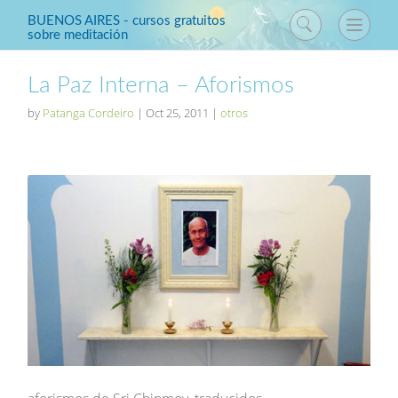
BUENOS AIRES - cursos gratuitos
sobre meditación
La Paz Interna – Aforismos
by
Patanga Cordeiro
|
Oct 25, 2011
|
otros