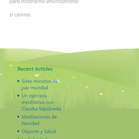
para mostrarme amorosamente
el camino.
Recent Articles
Siete minutos de
paz mundial
Un ejercicio
meditativo con
Claudia Sepúlveda
Meditaciones de
Navidad
Deporte y Salud